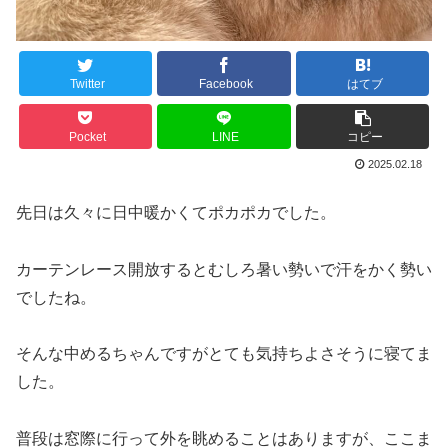
Twitter
Facebook
はてブ
Pocket
LINE
コピー
2025.02.18
先日は久々に日中暖かくてポカポカでした。
カーテンレース開放するとむしろ暑い勢いで汗をかく勢い
でしたね。
そんな中めるちゃんですがとても気持ちよさそうに寝てま
した。
普段は窓際に行って外を眺めることはありますが、ここま